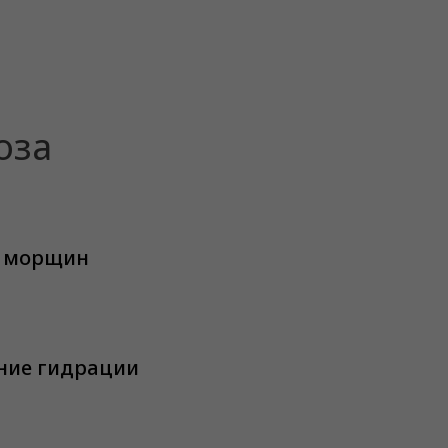
оза
 морщин
ние гидрации