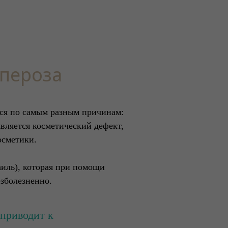
упероза
тся по самым разным причинам:
является косметический дефект,
осметики.
аиль), которая при помощи
езболезненно.
 приводит к