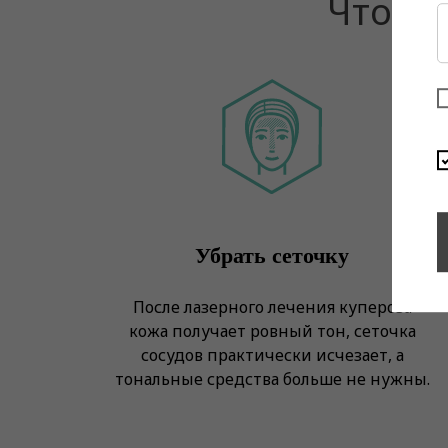
Что та
Убрать сеточку
После лазерного лечения купероза
кожа получает ровный тон, сеточка
сосудов практически исчезает, а
тональные средства больше не нужны.