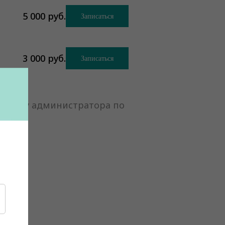
5 000
руб.
Записаться
3 000
руб.
Записаться
няйте у администратора по