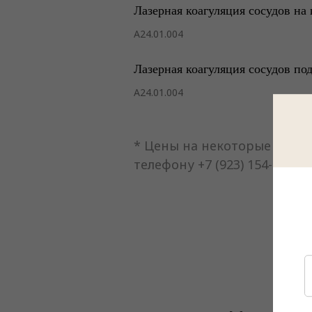
Лазерная коагуляция сосудов на
А24.01.004
Лазерная коагуляция сосудов по
А24.01.004
* Цены на некоторые услуг
телефону +7 (923) 154-09-39