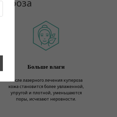
упероза
Больше влаги
После лазерного лечения купероза
кожа становится более увлаженной,
упругой и плотной, уменьшаются
поры, исчезают неровности.