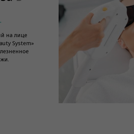
й на лице
auty System»
олезненное
жи.