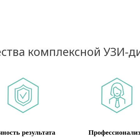
тва комплексной УЗИ-д
чность результата
Профессионали