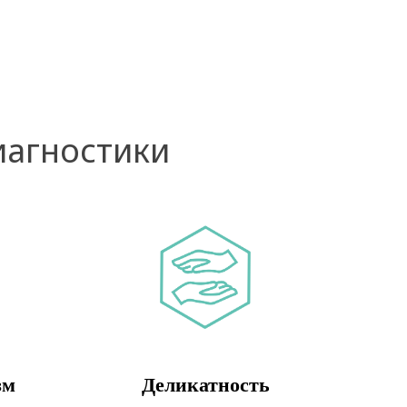
иагностики
зм
Деликатность