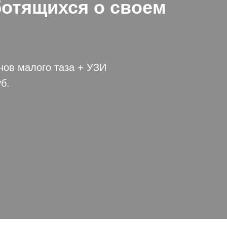
ботящихся о своем
нов малого таза + УЗИ
б.