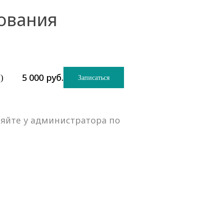
ования
5 000
руб.
)
Записаться
няйте у администратора по