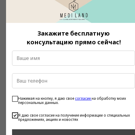
Закажите бесплатную
консультацию прямо сейчас!
Нажимая на кнопку, я даю свое
согласие
на обработку моих
персональных данных.
Я даю свое согласие на получение информации о специальных
В
клинике «Меди Лэнд»
работают врачи-
предложениях, акциях и новостях
косметологи, имеющие высокую квалификацию в