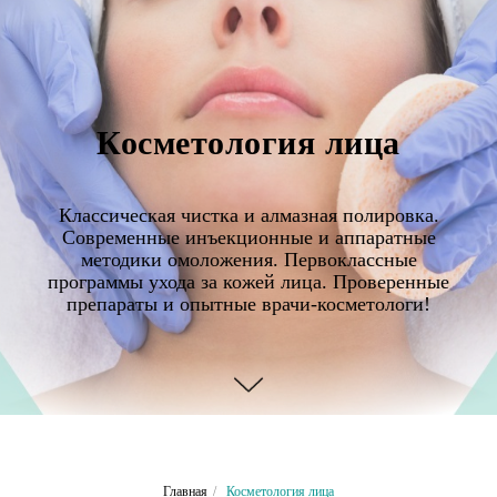
Косметология лица
Классическая чистка и алмазная полировка.
Современные инъекционные и аппаратные
методики омоложения. Первоклассные
программы ухода за кожей лица. Проверенные
препараты и опытные врачи-косметологи!
Главная
/
Косметология лица