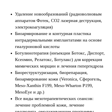
Удаление новообразований (радиоволновым
аппаратом Фотек, СО2 лазерная деструкция,
электрокоагуляция)
Биоармирование и контурная пластика
интрадермальными имплантатами на основе
гиалуроновой кислоты
Ботулинотерапия (инъекции Ботокс, Диспорт,
Ксеомин, Релатокс, Ботулакс) для коррекция
мимических морщин и лечения гипергидроза
Биореструктуризация, биорепарация,
биоармирование кожи (Veronica, Сферогель
,
Мeso-Xanthin F199, Meso-Wharton P199,
MesoEye и др.)
Все виды мезотерапевтических сеансов:
лечение проблемной кожи, лечение
целлюлита, омолаживающие программы,