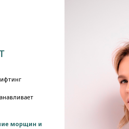
й
т
лифтинг
танавливает
ние морщин и