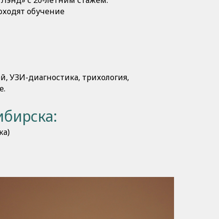
Лэнд» с 20-летним стажем.
оходят обучение
й, УЗИ-диагностика, трихология,
е.
ибирска:
ка)