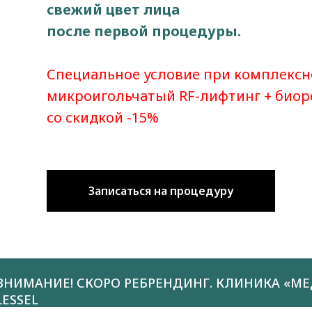
свежий цвет лица
после первой процедуры.
Специальное условие при комплексн
микроигольчатый RF-лифтинг + био
со скидкой -15%
Записаться на процедуру
ВНИМАНИЕ! СКОРО РЕБРЕНДИНГ. КЛИНИКА «МЕ
LESSEL