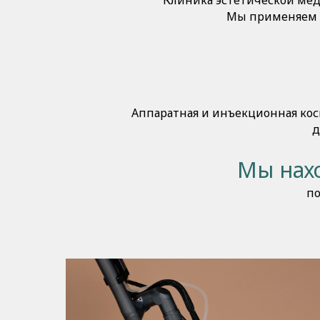
Клиника эстетической мед
Мы применяем п
Аппаратная и инъекционная косм
д
Мы нахо
по