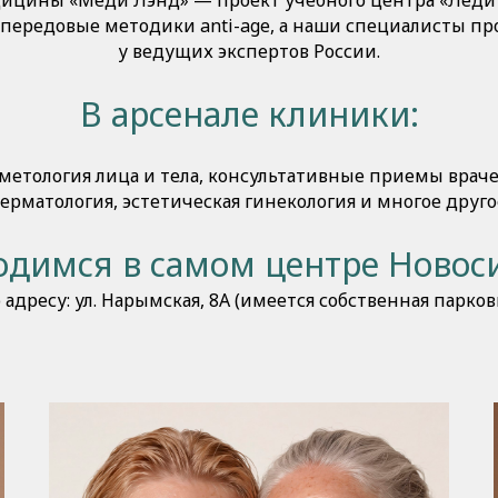
ицины «Меди Лэнд» — проект учебного центра «Леди 
ередовые методики anti-age, а наши специалисты пр
у ведущих экспертов России.
В арсенале клиники:
етология лица и тела, консультативные приемы враче
ерматология, эстетическая гинекология и многое друго
димся в самом центре Новос
 адресу: ул. Нарымская, 8А (имеется собственная парков