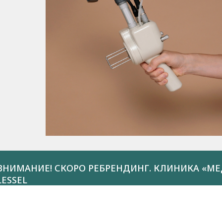
ВНИМАНИЕ! СКОРО РЕБРЕНДИНГ. КЛИНИКА «МЕ
LESSEL